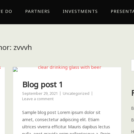
E DO
PARTNERS
INVESTMENTS
PRESENT
hor:
zvvvh
Blog post 1
September 29, 2021
Uncategorized
Leave a comment
B
Sample blog post Lorem ipsum dolor sit
amet, consectetur adipiscing elit. Etiam
B
ultrices viverra efficitur. Mauris dapibus lectus
H
nulla, eget gravida enim pellentesque a. Proin