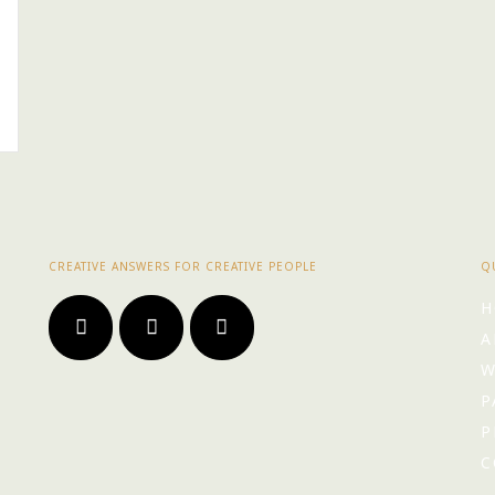
CREATIVE ANSWERS FOR CREATIVE PEOPLE
Q
H
A
W
P
P
C